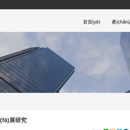
首頁(yè)
產(chǎ
(fā)展研究