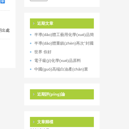
近期文章
注明出處
半導(dǎo)體工藝用化學(xué)品簡
(jiǎn)述
半導(dǎo)體重鎮(zhèn)再次“封國
(guó)”！“缺芯”潮仍將蔓延
世界 你好
電子級(jí)化學(xué)品原料
中國(guó)高端白油產(chǎn)業
(yè)發(fā)展研究
近期評(píng)論
文章歸檔