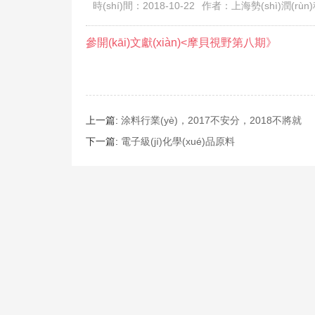
時(shí)間：2018-10-22
作者：上海勢(shì)潤(rùn
參開(kāi)文獻(xiàn)<摩貝視野第八期》
上一篇:
涂料行業(yè)，2017不安分，2018不將就
下一篇:
電子級(jí)化學(xué)品原料