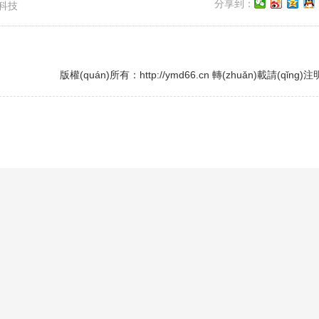
分享到：
)科技
版權(quán)所有：http://ymd66.cn 轉(zhuǎn)載請(qǐng)