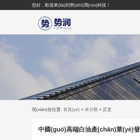
您好，歡迎來(lái)到勢(shì)潤(rùn)科技！
現(xiàn)在位置:
首頁(yè)
>
未分類
>
正文
中國(guó)高端白油產(chǎn)業(yè)發