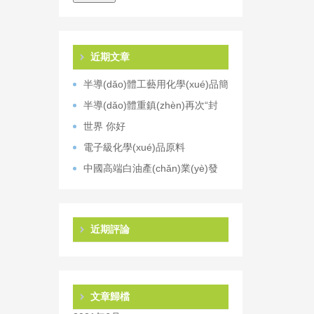
近期文章
半導(dǎo)體工藝用化學(xué)品簡
述
半導(dǎo)體重鎮(zhèn)再次“封
國”！“缺芯”潮仍將蔓延
世界 你好
電子級化學(xué)品原料
中國高端白油產(chǎn)業(yè)發
(fā)展研究
近期評論
文章歸檔